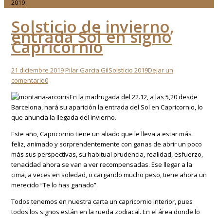
2019
Solsticio de invierno,
entrada Sol en signo
Capricornio
21 diciembre 2019
Pilar Garcia Gil
Solsticio 2019
Dejar un
comentario
0
En la madrugada del 22.12, a las 5,20 desde
Barcelona, hará su aparición la entrada del Sol en Capricornio, lo
que anuncia la llegada del invierno.
Este año, Capricornio tiene un aliado que le lleva a estar más
feliz, animado y sorprendentemente con ganas de abrir un poco
más sus perspectivas, su habitual prudencia, realidad, esfuerzo,
tenacidad ahora se van a ver recompensadas. Ese llegar a la
cima, a veces en soledad, o cargando mucho peso, tiene ahora un
merecido “Te lo has ganado”.
Todos tenemos en nuestra carta un capricornio interior, pues
todos los signos están en la rueda zodiacal. En el área donde lo