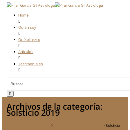
Home
Quién soy
Qué ofrezco
Artículos
Testimoniales
Archivos de la categoría:
Solsticio 2019
Pilar García Gil Astróloga
>
Artículos de Pilar García Gil
>
Solsticio