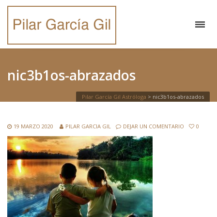
nic3b1os-abrazados
Pilar García Gil Astróloga
>
nic3b1os-abrazados
19 MARZO 2020
PILAR GARCIA GIL
DEJAR UN COMENTARIO
0