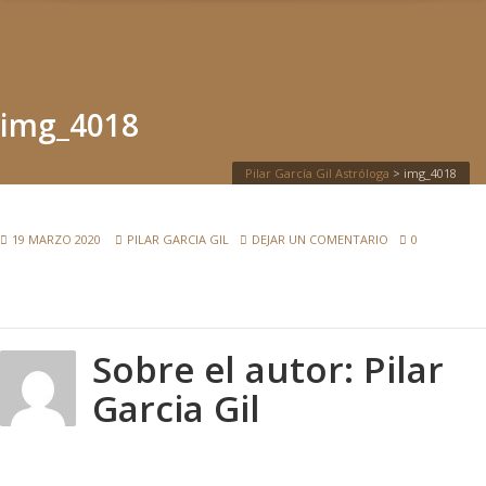
IMG_4018
img_4018
Pilar García Gil Astróloga
>
img_4018
19 MARZO 2020
PILAR GARCIA GIL
DEJAR UN COMENTARIO
0
Sobre el autor:
Pilar
Garcia Gil