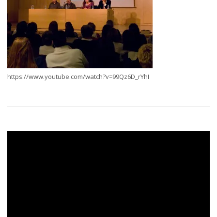
https://www.youtube.com/watch?v=99Qz6D_rYhI