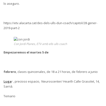
lo aseguro.
https://etv.alacarta.cat/des-dels-ulls-dun-coach/capitol/28-gener-
2019-part-2
Con Jordi Planes, ETV amb ells ulls coach
Empezaremos el martes 5 de
febrero
, clases quincenales, de 18 a 21 horas, de febrero a junio
Luga
r , precioso espacio, Neuroscenter/ Hearth Calle Grasolet, 14,
Sarriá.
Temario