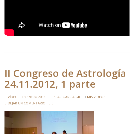
II Congreso de Astrología
24.11.2012, 1 parte
VÍDEO
3 ENERO 2013
PILAR GARCIA GIL
MIS VIDEOS
DEJAR UN COMENTARIO
0