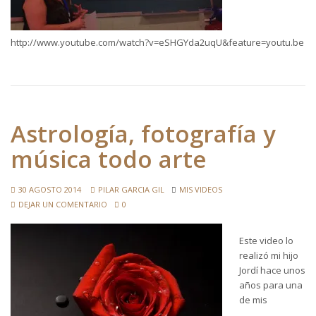
http://www.youtube.com/watch?v=eSHGYda2uqU&feature=youtu.be
Astrología, fotografía y
música todo arte
30 AGOSTO 2014
PILAR GARCIA GIL
MIS VIDEOS
DEJAR UN COMENTARIO
0
Este video lo
realizó mi hijo
Jordí hace unos
años para una
de mis