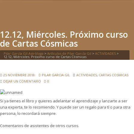
12.12, MIÉRCOLES. PRÓXIMO CURSO DE CARTAS CÓSMICAS
12.12, Miércoles. Próximo curso
de Cartas Cósmicas
Pilar García Gil Astróloga
>
Artículos de Pilar García Gil
>
ACTIVIDADES
>
12.12, Miércoles. Próximo curso de Cartas Cósmicas
25 NOVIEMBRE 2018
PILAR GARCIA GIL
ACTIVIDADES
,
CARTAS COSMICAS
DEJAR UN COMENTARIO
0
Si ya tienes el libro y quieres adelantar el aprendizaje y lanzarte a ser
una experta, te lo recomiendo. Y puede ser un regalo para tí o para otra
persona, lo recordará siempre.
Comentarios de asistentes de otros cursos.