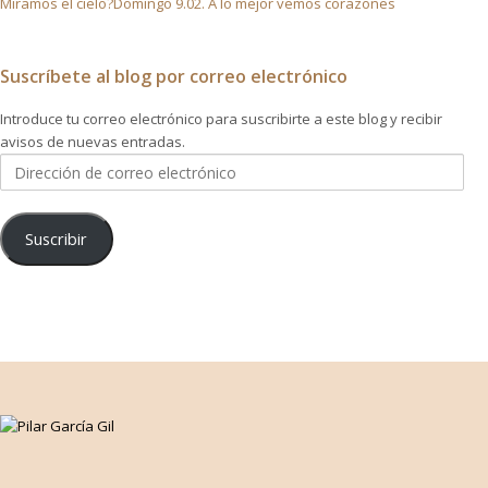
Miramos el cielo?Domingo 9.02. A lo mejor vemos corazones
Suscríbete al blog por correo electrónico
Introduce tu correo electrónico para suscribirte a este blog y recibir
avisos de nuevas entradas.
Dirección
de
correo
electrónico
Suscribir