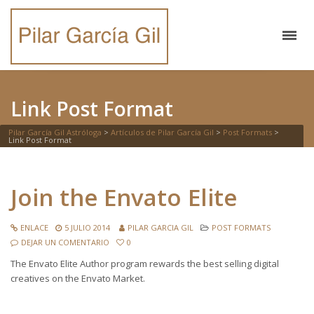
Link Post Format
Pilar García Gil Astróloga
>
Artículos de Pilar García Gil
>
Post Formats
>
Link Post Format
Join the Envato Elite
ENLACE
5 JULIO 2014
PILAR GARCIA GIL
POST FORMATS
DEJAR UN COMENTARIO
0
The Envato Elite Author program rewards the best selling digital
creatives on the Envato Market.